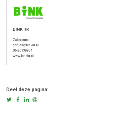
BINK HR
Zaltbommel
gertjan@binkhr.nl
06-20139934
www.binkhr.nl
Deel deze pagina: